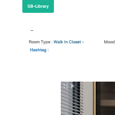
SB-Library
-
Room Type :
Walk In Closet -
Mood 
Hashtag :