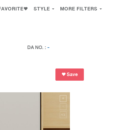
FAVORITE
STYLE
MORE FILTERS
DA NO. :
-
Save